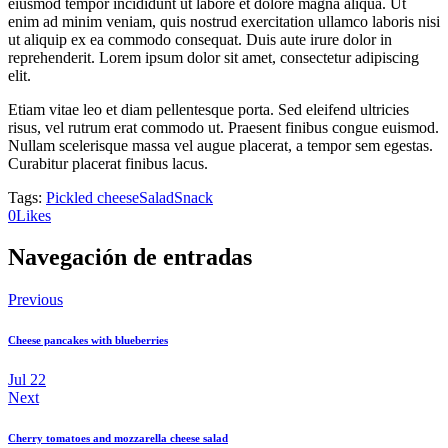
eiusmod tempor incididunt ut labore et dolore magna aliqua. Ut
enim ad minim veniam, quis nostrud exercitation ullamco laboris nisi
ut aliquip ex ea commodo consequat. Duis aute irure dolor in
reprehenderit. Lorem ipsum dolor sit amet, consectetur adipiscing
elit.
Etiam vitae leo et diam pellentesque porta. Sed eleifend ultricies
risus, vel rutrum erat commodo ut. Praesent finibus congue euismod.
Nullam scelerisque massa vel augue placerat, a tempor sem egestas.
Curabitur placerat finibus lacus.
Tags:
Pickled cheese
Salad
Snack
0
Likes
Navegación de entradas
Previous
Cheese pancakes with blueberries
Jul 22
Next
Cherry tomatoes and mozzarella cheese salad