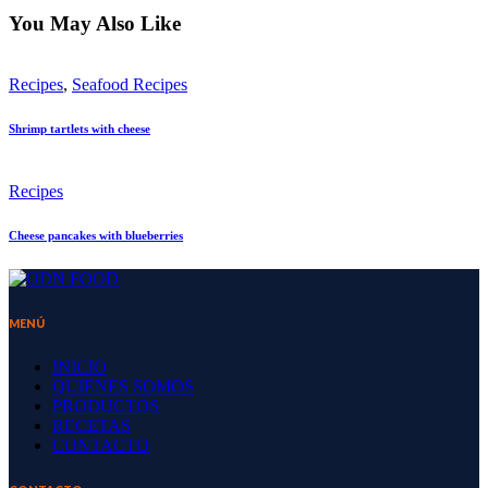
You May Also Like
Recipes
,
Seafood Recipes
Shrimp tartlets with cheese
Recipes
Cheese pancakes with blueberries
MENÚ
INICIO
QUIENES SOMOS
PRODUCTOS
RECETAS
CONTACTO