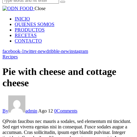
Close
INICIO
QUIENES SOMOS
PRODUCTOS
RECETAS
CONTACTO
facebook-1
twitter-new
dribble-new
instagram
Recipes
Pie with cheese and cottage
cheese
By
admin
Ago 12
0
Comments
Q
Proin faucibus nec mauris a sodales, sed elementum mi tincidunt.
Sed eget viverra egestas nisi in consequat. Fusce sodales augue a
accumsan. Cras sollicitudin, ipsum eget blandit pulvinar. Integer