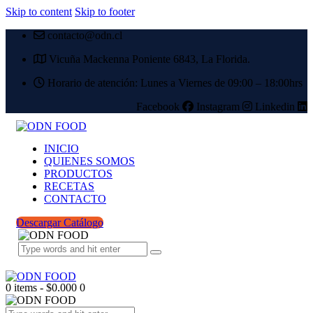
Skip to content
Skip to footer
contacto@odn.cl
Vicuña Mackenna Poniente 6843, La Florida.
Horario de atención: Lunes a Viernes de 09:00 – 18:00hrs
Facebook
Instagram
Linkedin
INICIO
QUIENES SOMOS
PRODUCTOS
RECETAS
CONTACTO
Descargar Catálogo
0 items
-
$0.000
0