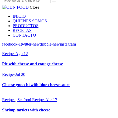
Close
INICIO
QUIENES SOMOS
PRODUCTOS
RECETAS
CONTACTO
facebook-1
twitter-new
dribble-new
instagram
Recipes
Ago 12
Pie with cheese and cottage cheese
Recipes
Jul 20
Cheese gnocchi with blue cheese sauce
Recipes
,
Seafood Recipes
Abr 17
Shrimp tartlets with cheese