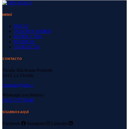
MENÚ
INICIO
QUIENES SOMOS
PRODUCTOS
RECETAS
CONTACTO
CONTACTO
Vicuña Mackenna Poniente,
6843, La Florida.
contacto@odn.cl
Whatsapp (escríbenos)
‪+56 9 7377 6843‬
SÍGUENOS AQUÍ
Facebook
Instagram
Linkedin