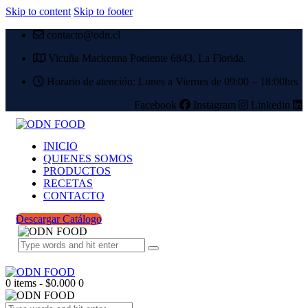
Skip to content
Skip to footer
contacto@odn.cl
Vicuña Mackenna Poniente 6843, La Florida.
Horario de atención: Lunes a Viernes de 09:00 – 18:00hrs
Facebook
Instagram
Linkedin
INICIO
QUIENES SOMOS
PRODUCTOS
RECETAS
CONTACTO
Descargar Catálogo
0 items
-
$0.000
0