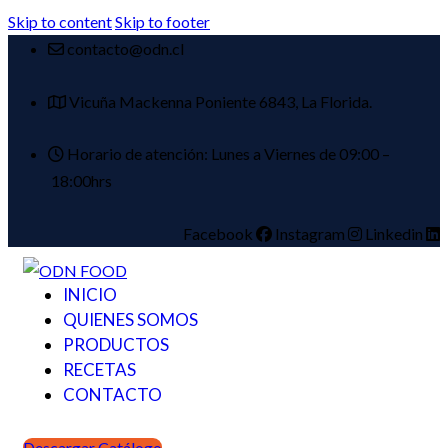
Skip to content
Skip to footer
contacto@odn.cl
Vicuña Mackenna Poniente 6843, La Florida.
Horario de atención: Lunes a Viernes de 09:00 –
18:00hrs
Facebook
Instagram
Linkedin
INICIO
QUIENES SOMOS
PRODUCTOS
RECETAS
CONTACTO
Descargar Catálogo