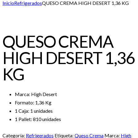
1
new
new
Inicio
Refrigerados
QUESO CREMA HIGH DESERT 1,36 KG
QUESO CREMA
HIGH DESERT 1,36
KG
Marca: High Desert
Formato: 1,36 Kg
1 Caja: 1 unidades
1 Pallet: 810 unidades
Categoría:
Refrigerados
Etiqueta:
Queso Crema
Marca:
High