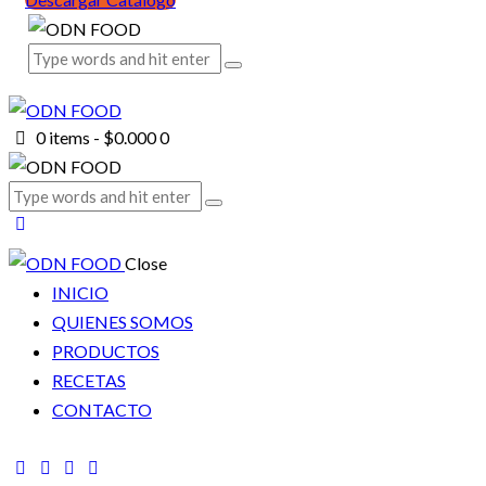
0 items
-
$0.000
0
Close
INICIO
QUIENES SOMOS
PRODUCTOS
RECETAS
CONTACTO
facebook-
twitter-
dribble-
instagram