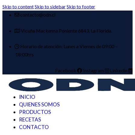
Skip to content
Skip to sidebar
Skip to footer
contacto@odn.cl
Vicuña Mackenna Poniente 6843, La Florida.
Horario de atención: Lunes a Viernes de 09:00 –
18:00hrs
Facebook
Instagram
Linkedin
INICIO
QUIENES SOMOS
PRODUCTOS
RECETAS
CONTACTO