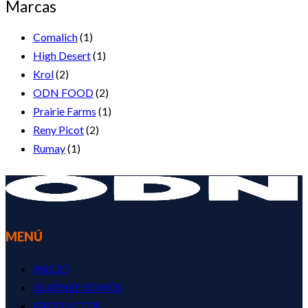
Marcas
Comalich
(1)
High Desert
(1)
Krol
(2)
ODN FOOD
(2)
Prairie Farms
(1)
Reny Picot
(2)
Rumay
(1)
MENÚ
INICIO
QUIENES SOMOS
PRODUCTOS