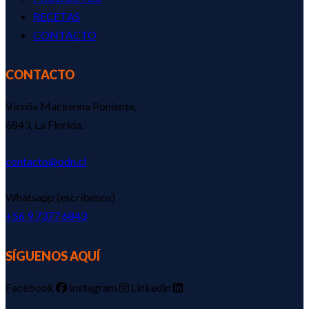
RECETAS
CONTACTO
CONTACTO
Vicuña Mackenna Poniente,
6843, La Florida.
contacto@odn.cl
Whatsapp (escríbenos)
‪+56 9 7377 6843‬
SÍGUENOS AQUÍ
Facebook
Instagram
Linkedin