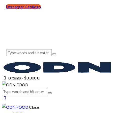
Descargar Catálogo
0 items
-
$0.000
0
Close