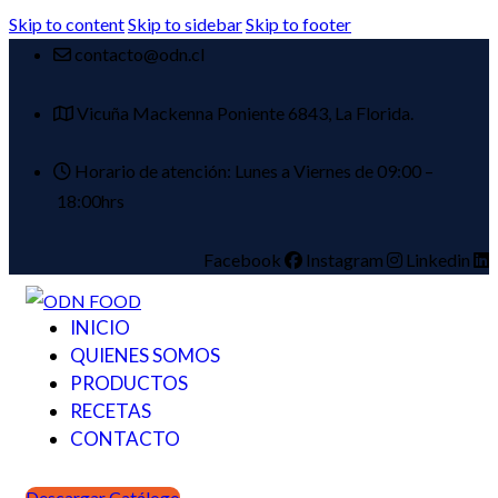
Skip to content
Skip to sidebar
Skip to footer
contacto@odn.cl
Vicuña Mackenna Poniente 6843, La Florida.
Horario de atención: Lunes a Viernes de 09:00 –
18:00hrs
Facebook
Instagram
Linkedin
INICIO
QUIENES SOMOS
PRODUCTOS
RECETAS
CONTACTO
Descargar Catálogo