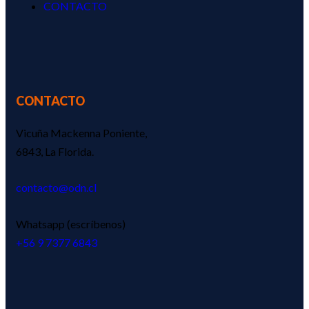
CONTACTO
CONTACTO
Vicuña Mackenna Poniente,
6843, La Florida.
contacto@odn.cl
Whatsapp (escríbenos)
‪+56 9 7377 6843‬