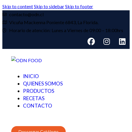
Skip to content
Skip to sidebar
Skip to footer
contacto@odn.cl
Vicuña Mackenna Poniente 6843, La Florida.
Horario de atención: Lunes a Viernes de 09:00 – 18:00hrs
INICIO
QUIENES SOMOS
PRODUCTOS
RECETAS
CONTACTO
Descargar Catálogo