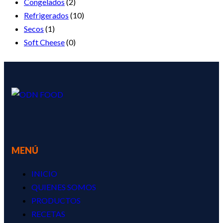
Congelados
(2)
Refrigerados
(10)
Secos
(1)
Soft Cheese
(0)
MENÚ
INICIO
QUIENES SOMOS
PRODUCTOS
RECETAS