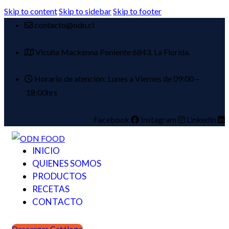
Skip to content
Skip to sidebar
Skip to footer
contacto@odn.cl
Vicuña Mackenna Poniente 6843, La Florida.
Horario de atención: Lunes a Viernes de 09:00 –
18:00hrs
Facebook
Instagram
Linkedin
INICIO
QUIENES SOMOS
PRODUCTOS
RECETAS
CONTACTO
Descargar Catálogo