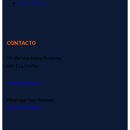
CONTACTO
CONTACTO
Vicuña Mackenna Poniente,
6843, La Florida.
contacto@odn.cl
Whatsapp (escríbenos)
‪+56 9 7377 6843‬