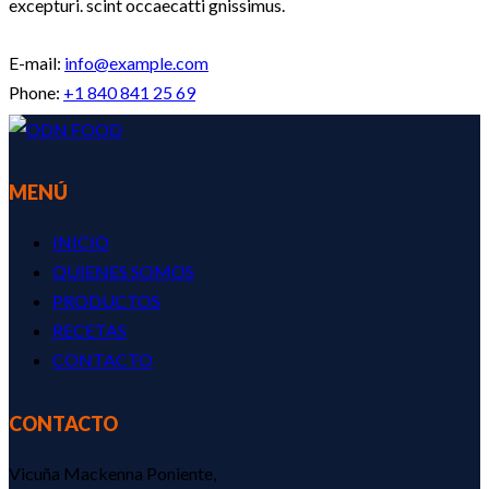
excepturi. scint occaecatti gnissimus.
E-mail:
info@example.com
Phone:
+1 840 841 25 69
MENÚ
INICIO
QUIENES SOMOS
PRODUCTOS
RECETAS
CONTACTO
CONTACTO
Vicuña Mackenna Poniente,