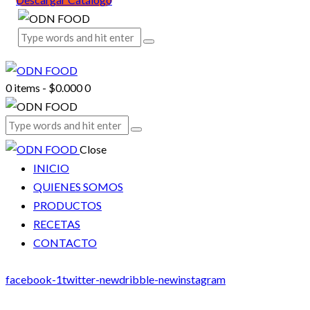
0 items
-
$0.000
0
Close
INICIO
QUIENES SOMOS
PRODUCTOS
RECETAS
CONTACTO
facebook-1
twitter-new
dribble-new
instagram