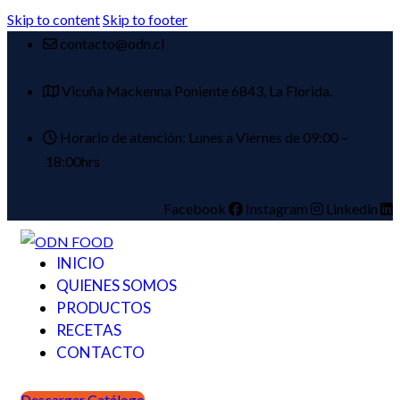
Skip to content
Skip to footer
contacto@odn.cl
Vicuña Mackenna Poniente 6843, La Florida.
Horario de atención: Lunes a Viernes de 09:00 –
18:00hrs
Facebook
Instagram
Linkedin
INICIO
QUIENES SOMOS
PRODUCTOS
RECETAS
CONTACTO
Descargar Catálogo