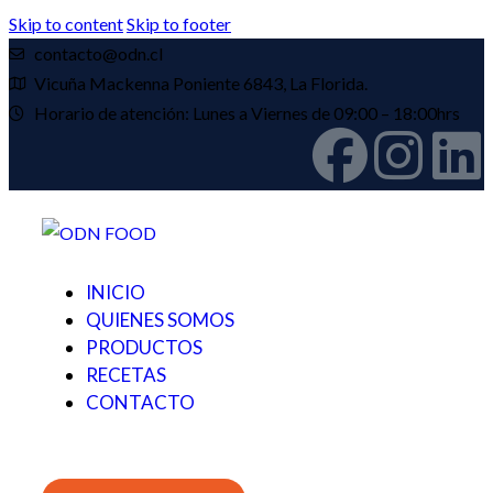
Skip to content
Skip to footer
contacto@odn.cl
Vicuña Mackenna Poniente 6843, La Florida.
Horario de atención: Lunes a Viernes de 09:00 – 18:00hrs
INICIO
QUIENES SOMOS
PRODUCTOS
RECETAS
CONTACTO