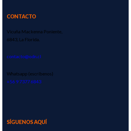
CONTACTO
Vicuña Mackenna Poniente,
6843, La Florida.
contacto@odn.cl
Whatsapp (escríbenos)
‪+56 9 7377 6843‬
SÍGUENOS AQUÍ