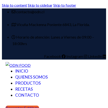
Skip to content
Skip to sidebar
Skip to footer
contacto@odn.cl
Vicuña Mackenna Poniente 6843, La Florida.
Horario de atención: Lunes a Viernes de 09:00 –
18:00hrs
Facebook
Instagram
Linkedin
INICIO
QUIENES SOMOS
PRODUCTOS
RECETAS
CONTACTO
Descargar Catálogo