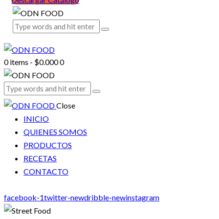
0 items
-
$0.000
0
Close
INICIO
QUIENES SOMOS
PRODUCTOS
RECETAS
CONTACTO
facebook-1
twitter-new
dribble-new
instagram