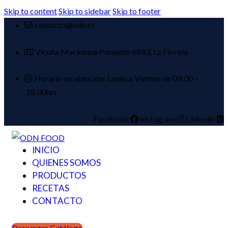
Skip to content
Skip to sidebar
Skip to footer
contacto@odn.cl
Vicuña Mackenna Poniente 6843, La Florida.
Horario de atención: Lunes a Viernes de 09:00 –
18:00hrs
Facebook
Instagram
Linkedin
INICIO
QUIENES SOMOS
PRODUCTOS
RECETAS
CONTACTO
Descargar Catálogo