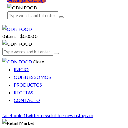
0 items
-
$0.000
0
Close
INICIO
QUIENES SOMOS
PRODUCTOS
RECETAS
CONTACTO
facebook-1
twitter-new
dribble-new
instagram