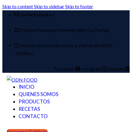
Skip to content
Skip to sidebar
Skip to footer
contacto@odn.cl
Vicuña Mackenna Poniente 6843, La Florida.
Horario de atención: Lunes a Viernes de 09:00 –
18:00hrs
Facebook
Instagram
Linkedin
INICIO
QUIENES SOMOS
PRODUCTOS
RECETAS
CONTACTO
Descargar Catálogo