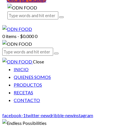
0 items
-
$0.000
0
Close
INICIO
QUIENES SOMOS
PRODUCTOS
RECETAS
CONTACTO
facebook-1
twitter-new
dribble-new
instagram