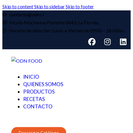
Skip to content
Skip to sidebar
Skip to footer
contacto@odn.cl
Vicuña Mackenna Poniente 6843, La Florida.
Horario de atención: Lunes a Viernes de 09:00 – 18:00hrs
INICIO
QUIENES SOMOS
PRODUCTOS
RECETAS
CONTACTO
Descargar Catálogo