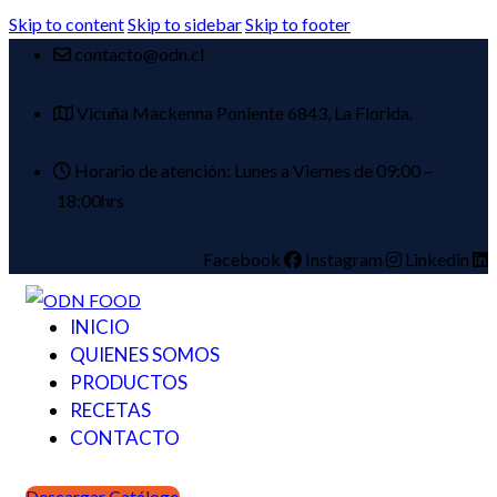
Skip to content
Skip to sidebar
Skip to footer
contacto@odn.cl
Vicuña Mackenna Poniente 6843, La Florida.
Horario de atención: Lunes a Viernes de 09:00 –
18:00hrs
Facebook
Instagram
Linkedin
INICIO
QUIENES SOMOS
PRODUCTOS
RECETAS
CONTACTO
Descargar Catálogo