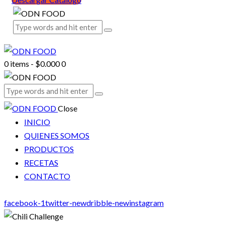
0 items
-
$0.000
0
Close
INICIO
QUIENES SOMOS
PRODUCTOS
RECETAS
CONTACTO
facebook-1
twitter-new
dribble-new
instagram