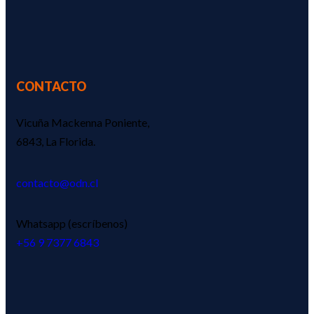
CONTACTO
Vicuña Mackenna Poniente,
6843, La Florida.
contacto@odn.cl
Whatsapp (escríbenos)
‪+56 9 7377 6843‬