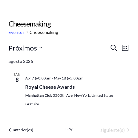
Cheesemaking
Eventos
Cheesemaking
Nave
Na
Próximos
Buscar
Lista
de
Seleccionar
de
agosto 2026
fecha.
vis
bús
SÁB
de
Abr 7 @ 8:00 am
-
May 18 @ 5:00 pm
8
y
Royal Cheese Awards
Ev
Manhattan Club
350 5th Ave, New York, United States
vista
Gratuito
de
Even
Hoy
Eventos
siguiente(s)
Eventos
anterior(es)