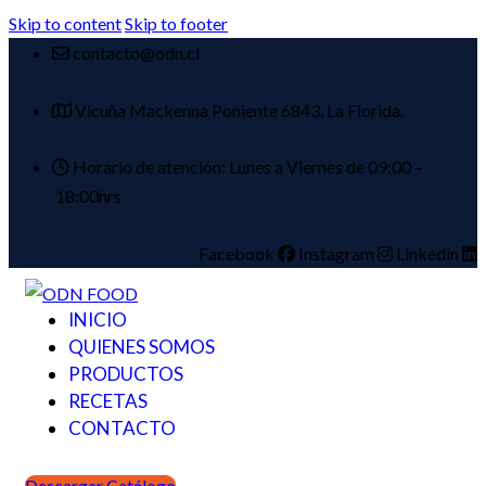
Skip to content
Skip to footer
contacto@odn.cl
Vicuña Mackenna Poniente 6843, La Florida.
Horario de atención: Lunes a Viernes de 09:00 –
18:00hrs
Facebook
Instagram
Linkedin
INICIO
QUIENES SOMOS
PRODUCTOS
RECETAS
CONTACTO
Descargar Catálogo