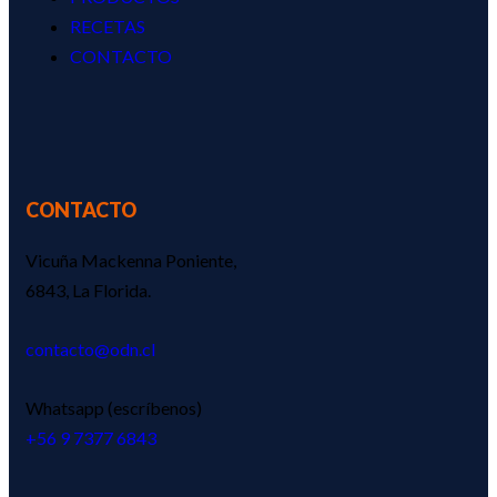
RECETAS
CONTACTO
CONTACTO
Vicuña Mackenna Poniente,
6843, La Florida.
contacto@odn.cl
Whatsapp (escríbenos)
‪+56 9 7377 6843‬