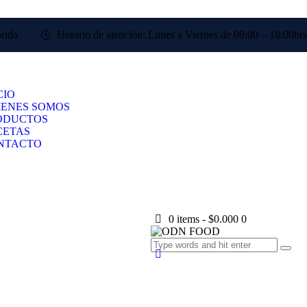
rida.
Horario de atención: Lunes a Viernes de 09:00 – 18:00hrs
CIO
IENES SOMOS
ODUCTOS
CETAS
NTACTO
0 items
-
$0.000
0