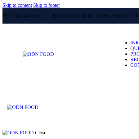
Skip to content
Skip to footer
contacto@odn.cl
Vicuña Mackenna Poniente 6843, La Flo
INI
QU
PR
RE
CO
Close