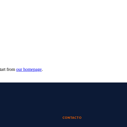
tart from
our homepage
.
CONTACTO